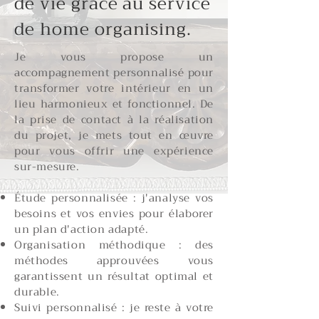
de vie grâce au service
de home organising.
Je vous propose un
accompagnement personnalisé pour
transformer votre intérieur en un
lieu harmonieux et fonctionnel. De
la prise de contact à la réalisation
du projet, je mets tout en œuvre
pour vous offrir une expérience
sur-mesure.
Étude personnalisée : j'analyse vos
besoins et vos envies pour élaborer
un plan d'action adapté.
Organisation méthodique : des
méthodes approuvées vous
garantissent un résultat optimal et
durable.
Suivi personnalisé : je reste à votre